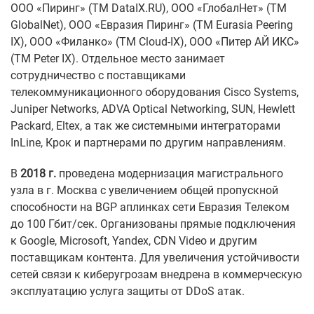
ООО «Пиринг» (ТМ DataIX.RU), ООО «ГлобалНет» (ТМ
GlobalNet), ООО «Евразия Пиринг» (ТМ Eurasia Peering
IX), OOO «Филанко» (ТМ Cloud-IX), ООО «Питер АЙ ИКС»
(ТМ Peter IX). Отдельное место занимает
сотрудничество с поставщиками
телекоммуникационного оборудования Cisco Systems,
Juniper Networks, ADVA Optical Networking, SUN, Hewlett
Packard, Eltex, а так же системными интеграторами
InLine, Крок и партнерами по другим направлениям.
В
2018 г.
проведена модернизация магистрального
узла в г. Москва с увеличением общей пропускной
способности на BGP аплинках сети Евразия Телеком
до 100 Гбит/cек. Организованы прямые подключения
к Google, Microsoft, Yandex, CDN Video и другим
поставщикам контента. Для увеличения устойчивости
сетей связи к киберугрозам внедрена в коммерческую
эксплуатацию услуга защиты от DDoS атак.