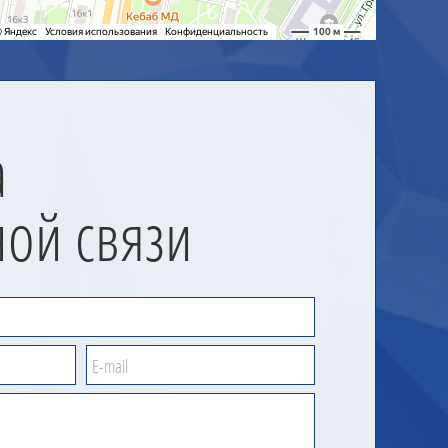
а
ной связи
E-mail