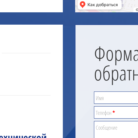
Форм
обрат
Имя
Телефон
*
Сообщение
технической